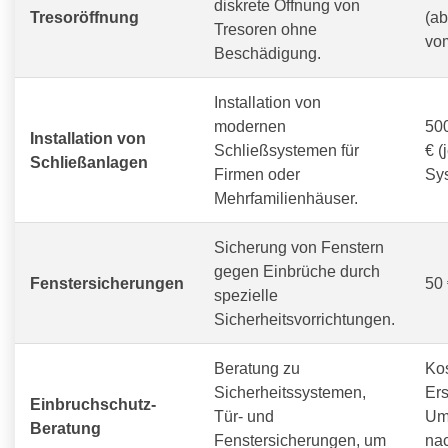
diskrete Öffnung von
Tresoröffnung
(a
Tresoren ohne
vom
Beschädigung.
Installation von
modernen
500
Installation von
Schließsystemen für
€ (
Schließanlagen
Firmen oder
Sy
Mehrfamilienhäuser.
Sicherung von Fenstern
gegen Einbrüche durch
Fenstersicherungen
50 
spezielle
Sicherheitsvorrichtungen.
Beratung zu
Ko
Sicherheitssystemen,
Ers
Einbruchschutz-
Tür- und
Um
Beratung
Fenstersicherungen, um
na