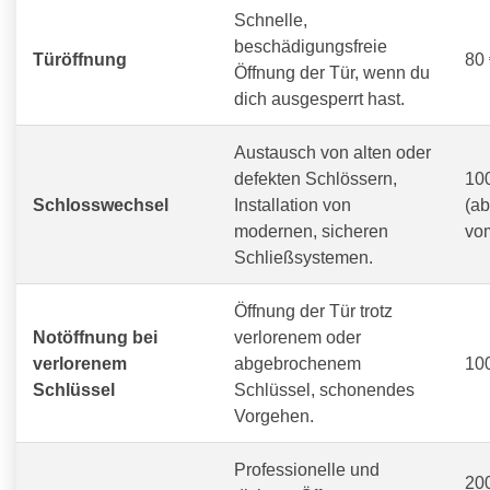
Schnelle,
beschädigungsfreie
Türöffnung
80 
Öffnung der Tür, wenn du
dich ausgesperrt hast.
Austausch von alten oder
defekten Schlössern,
100
Schlosswechsel
Installation von
(a
modernen, sicheren
vo
Schließsystemen.
Öffnung der Tür trotz
Notöffnung bei
verlorenem oder
verlorenem
abgebrochenem
100
Schlüssel
Schlüssel, schonendes
Vorgehen.
Professionelle und
200