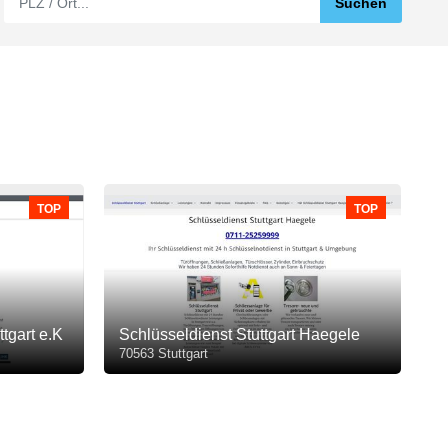
TOP
TOP
tgart e.K
Schlüsseldienst Stuttgart Haegele
70563 Stuttgart