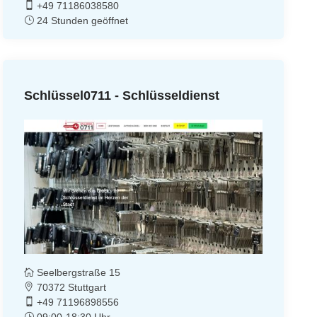
+49 71186038580
24 Stunden geöffnet
Schlüssel0711 - Schlüsseldienst
Seelbergstraße 15
70372 Stuttgart
+49 71196898556
09:00-18:30 Uhr