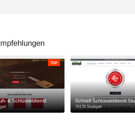
 Empfehlungen
TOP
uh- & Schlüsseldienst
Schnell Schlüsseldienst Stut
gart
70178 Stuttgart