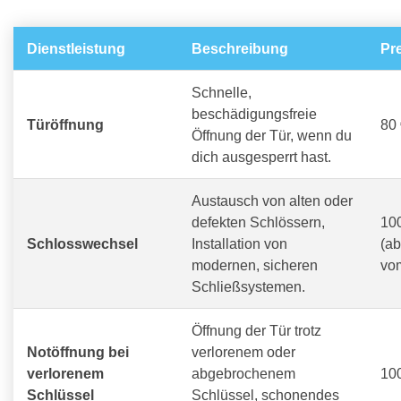
Dienstleistung
Beschreibung
Pr
Schnelle,
beschädigungsfreie
Türöffnung
80 
Öffnung der Tür, wenn du
dich ausgesperrt hast.
Austausch von alten oder
defekten Schlössern,
100
Schlosswechsel
Installation von
(a
modernen, sicheren
vo
Schließsystemen.
Öffnung der Tür trotz
Notöffnung bei
verlorenem oder
verlorenem
abgebrochenem
100
Schlüssel
Schlüssel, schonendes