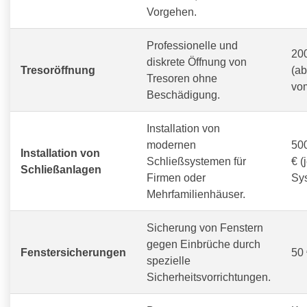
Vorgehen.
Professionelle und
200
diskrete Öffnung von
Tresoröffnung
(a
Tresoren ohne
vom
Beschädigung.
Installation von
modernen
500
Installation von
Schließsystemen für
€ (
Schließanlagen
Firmen oder
Sy
Mehrfamilienhäuser.
Sicherung von Fenstern
gegen Einbrüche durch
Fenstersicherungen
50 
spezielle
Sicherheitsvorrichtungen.