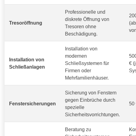
Professionelle und
200
diskrete Öffnung von
Tresoröffnung
(a
Tresoren ohne
vom
Beschädigung.
Installation von
modernen
500
Installation von
Schließsystemen für
€ (
Schließanlagen
Firmen oder
Sy
Mehrfamilienhäuser.
Sicherung von Fenstern
gegen Einbrüche durch
Fenstersicherungen
50 
spezielle
Sicherheitsvorrichtungen.
Beratung zu
Ko