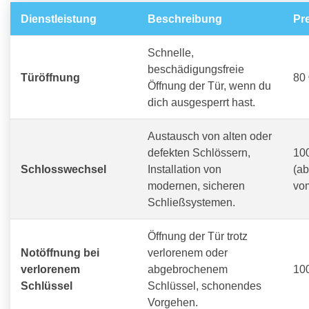
Dienstleistung
Beschreibung
Pr
Schnelle,
beschädigungsfreie
Türöffnung
80 
Öffnung der Tür, wenn du
dich ausgesperrt hast.
Austausch von alten oder
defekten Schlössern,
100
Schlosswechsel
Installation von
(a
modernen, sicheren
vo
Schließsystemen.
Öffnung der Tür trotz
Notöffnung bei
verlorenem oder
verlorenem
abgebrochenem
100
Schlüssel
Schlüssel, schonendes
Vorgehen.