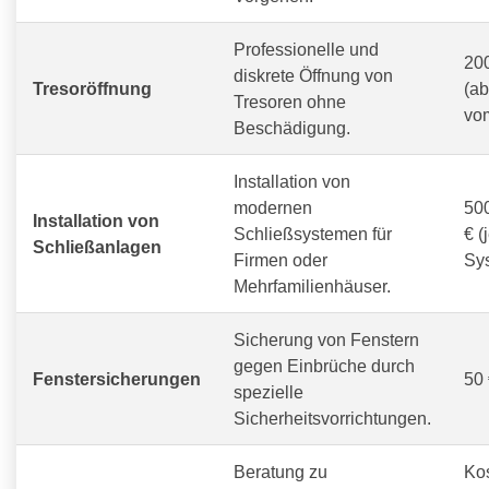
Professionelle und
200
diskrete Öffnung von
Tresoröffnung
(a
Tresoren ohne
vom
Beschädigung.
Installation von
modernen
500
Installation von
Schließsystemen für
€ (
Schließanlagen
Firmen oder
Sy
Mehrfamilienhäuser.
Sicherung von Fenstern
gegen Einbrüche durch
Fenstersicherungen
50 
spezielle
Sicherheitsvorrichtungen.
Beratung zu
Ko