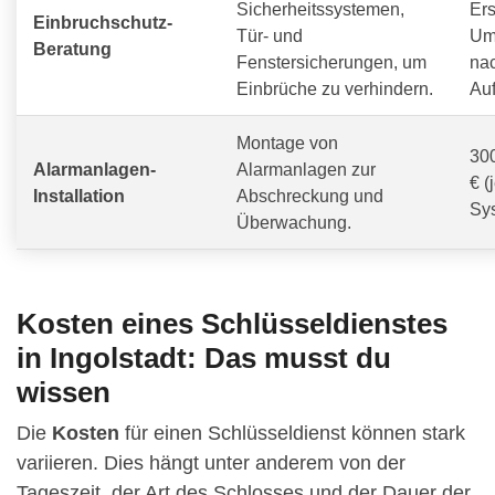
Sicherheitssystemen,
Ers
Einbruchschutz-
Tür- und
Um
Beratung
Fenstersicherungen, um
na
Einbrüche zu verhindern.
Au
Montage von
300
Alarmanlagen-
Alarmanlagen zur
€ (
Installation
Abschreckung und
Sy
Überwachung.
Kosten eines Schlüsseldienstes
in Ingolstadt: Das musst du
wissen
Die
Kosten
für einen Schlüsseldienst können stark
variieren. Dies hängt unter anderem von der
Tageszeit, der Art des Schlosses und der Dauer der