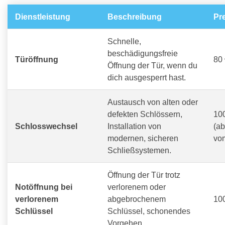
Dienstleistung
Beschreibung
Pr
Schnelle,
beschädigungsfreie
Türöffnung
80 
Öffnung der Tür, wenn du
dich ausgesperrt hast.
Austausch von alten oder
defekten Schlössern,
100
Schlosswechsel
Installation von
(a
modernen, sicheren
vo
Schließsystemen.
Öffnung der Tür trotz
Notöffnung bei
verlorenem oder
verlorenem
abgebrochenem
100
Schlüssel
Schlüssel, schonendes
Vorgehen.