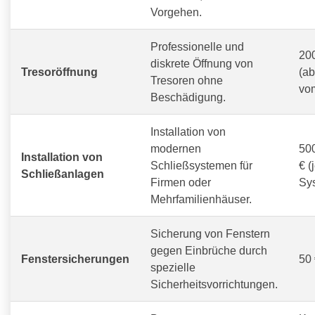
Vorgehen.
Professionelle und
200
diskrete Öffnung von
Tresoröffnung
(a
Tresoren ohne
vom
Beschädigung.
Installation von
modernen
500
Installation von
Schließsystemen für
€ (
Schließanlagen
Firmen oder
Sy
Mehrfamilienhäuser.
Sicherung von Fenstern
gegen Einbrüche durch
Fenstersicherungen
50 
spezielle
Sicherheitsvorrichtungen.