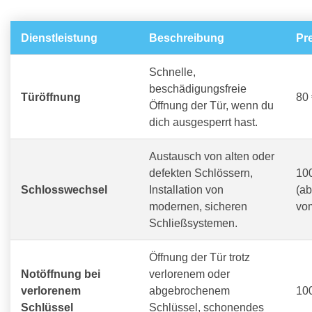
Dienstleistung
Beschreibung
Pr
Schnelle,
beschädigungsfreie
Türöffnung
80 
Öffnung der Tür, wenn du
dich ausgesperrt hast.
Austausch von alten oder
defekten Schlössern,
100
Schlosswechsel
Installation von
(a
modernen, sicheren
vo
Schließsystemen.
Öffnung der Tür trotz
Notöffnung bei
verlorenem oder
verlorenem
abgebrochenem
100
Schlüssel
Schlüssel, schonendes