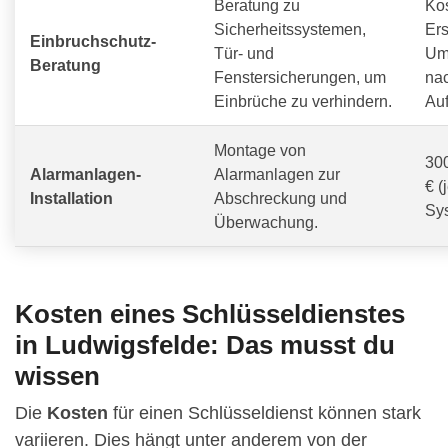
Beratung zu
Ko
Sicherheitssystemen,
Ers
Einbruchschutz-
Tür- und
Um
Beratung
Fenstersicherungen, um
na
Einbrüche zu verhindern.
Au
Montage von
300
Alarmanlagen-
Alarmanlagen zur
€ (
Installation
Abschreckung und
Sy
Überwachung.
Kosten eines Schlüsseldienstes
in Ludwigsfelde: Das musst du
wissen
Die
Kosten
für einen Schlüsseldienst können stark
variieren. Dies hängt unter anderem von der