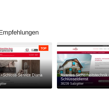
e Empfehlungen
TOP
l+Schloss-Service Diana
Avantes Sicherheitstechnik
Schlüsseldienst
itter
38239 Salzgitter