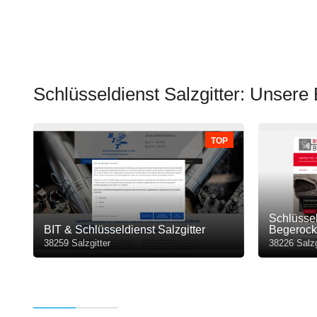
Schlüsseldienst Salzgitter: Unser
TOP
Schlüsse
BIT & Schlüsseldienst Salzgitter
Begerock
38259 Salzgitter
38226 Salzg