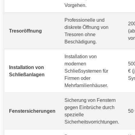
Vorgehen.
Professionelle und
200
diskrete Öffnung von
Tresoröffnung
(a
Tresoren ohne
vom
Beschädigung.
Installation von
modernen
500
Installation von
Schließsystemen für
€ (
Schließanlagen
Firmen oder
Sy
Mehrfamilienhäuser.
Sicherung von Fenstern
gegen Einbrüche durch
Fenstersicherungen
50 
spezielle
Sicherheitsvorrichtungen.