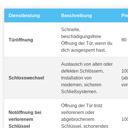
Dienstleistung
Beschreibung
Pr
Schnelle,
beschädigungsfreie
Türöffnung
80 
Öffnung der Tür, wenn du
dich ausgesperrt hast.
Austausch von alten oder
defekten Schlössern,
100
Schlosswechsel
Installation von
(a
modernen, sicheren
vo
Schließsystemen.
Öffnung der Tür trotz
Notöffnung bei
verlorenem oder
verlorenem
abgebrochenem
100
Schlüssel
Schlüssel, schonendes