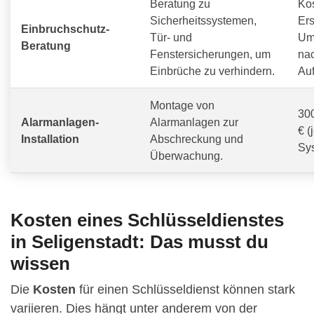
Beratung zu
Ko
Sicherheitssystemen,
Ers
Einbruchschutz-
Tür- und
Um
Beratung
Fenstersicherungen, um
na
Einbrüche zu verhindern.
Au
Montage von
300
Alarmanlagen-
Alarmanlagen zur
€ (
Installation
Abschreckung und
Sy
Überwachung.
Kosten eines Schlüsseldienstes
in Seligenstadt: Das musst du
wissen
Die
Kosten
für einen Schlüsseldienst können stark
variieren. Dies hängt unter anderem von der