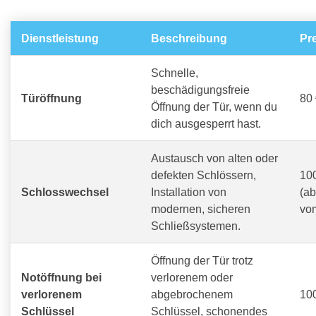
Dienstleistung
Beschreibung
Pr
Schnelle,
beschädigungsfreie
Türöffnung
80 
Öffnung der Tür, wenn du
dich ausgesperrt hast.
Austausch von alten oder
defekten Schlössern,
100
Schlosswechsel
Installation von
(a
modernen, sicheren
vo
Schließsystemen.
Öffnung der Tür trotz
Notöffnung bei
verlorenem oder
verlorenem
abgebrochenem
100
Schlüssel
Schlüssel, schonendes