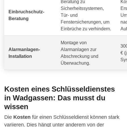
Beratung zu
Ko
Sicherheitssystemen,
Ers
Einbruchschutz-
Tür- und
Um
Beratung
Fenstersicherungen, um
na
Einbrüche zu verhindern.
Au
Montage von
300
Alarmanlagen-
Alarmanlagen zur
€ (
Installation
Abschreckung und
Sy
Überwachung.
Kosten eines Schlüsseldienstes
in Wadgassen: Das musst du
wissen
Die
Kosten
für einen Schlüsseldienst können stark
variieren. Dies hängt unter anderem von der