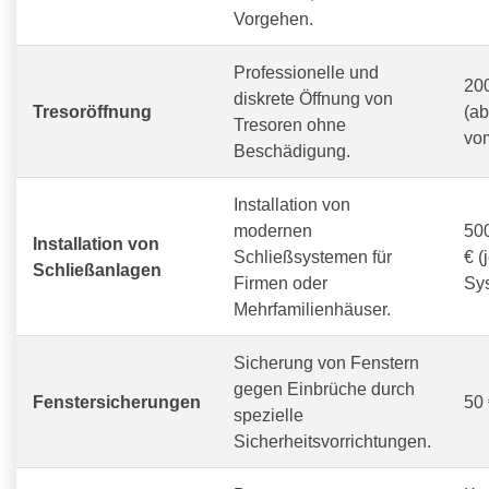
Vorgehen.
Professionelle und
200
diskrete Öffnung von
Tresoröffnung
(a
Tresoren ohne
vom
Beschädigung.
Installation von
modernen
500
Installation von
Schließsystemen für
€ (
Schließanlagen
Firmen oder
Sy
Mehrfamilienhäuser.
Sicherung von Fenstern
gegen Einbrüche durch
Fenstersicherungen
50 
spezielle
Sicherheitsvorrichtungen.