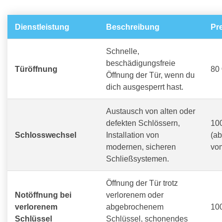
Dienstleistung
Beschreibung
Pr
Schnelle,
beschädigungsfreie
Türöffnung
80 
Öffnung der Tür, wenn du
dich ausgesperrt hast.
Austausch von alten oder
defekten Schlössern,
100
Schlosswechsel
Installation von
(a
modernen, sicheren
vo
Schließsystemen.
Öffnung der Tür trotz
Notöffnung bei
verlorenem oder
verlorenem
abgebrochenem
100
Schlüssel
Schlüssel, schonendes