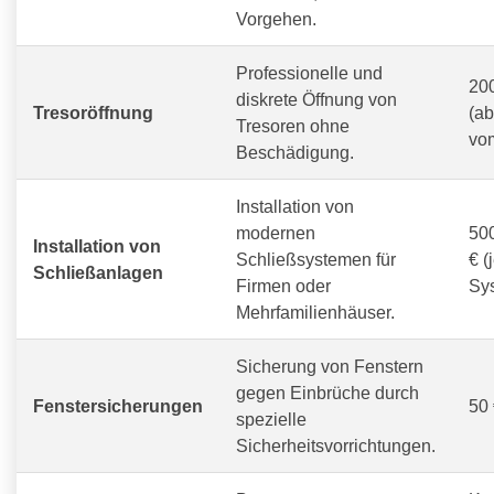
Vorgehen.
Professionelle und
200
diskrete Öffnung von
Tresoröffnung
(a
Tresoren ohne
vom
Beschädigung.
Installation von
modernen
500
Installation von
Schließsystemen für
€ (
Schließanlagen
Firmen oder
Sy
Mehrfamilienhäuser.
Sicherung von Fenstern
gegen Einbrüche durch
Fenstersicherungen
50 
spezielle
Sicherheitsvorrichtungen.