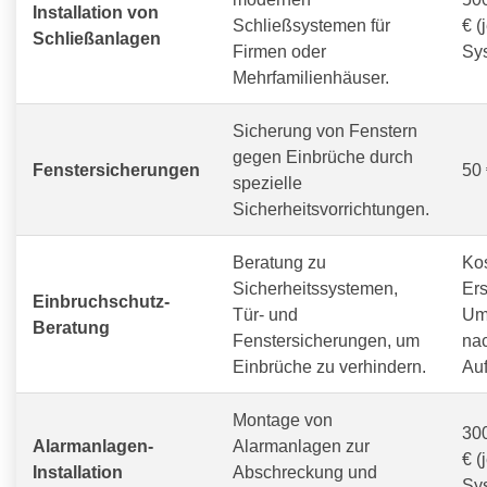
Installation von
Schließsystemen für
€ (
Schließanlagen
Firmen oder
Sy
Mehrfamilienhäuser.
Sicherung von Fenstern
gegen Einbrüche durch
Fenstersicherungen
50 
spezielle
Sicherheitsvorrichtungen.
Beratung zu
Ko
Sicherheitssystemen,
Ers
Einbruchschutz-
Tür- und
Um
Beratung
Fenstersicherungen, um
na
Einbrüche zu verhindern.
Au
Montage von
300
Alarmanlagen-
Alarmanlagen zur
€ (
Installation
Abschreckung und
Sy