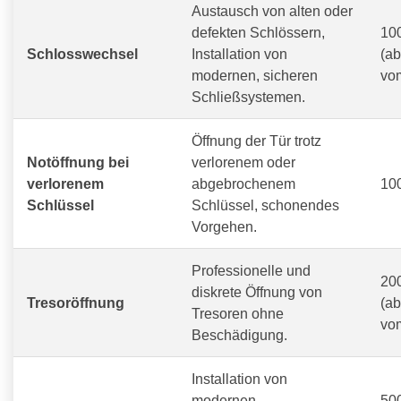
Austausch von alten oder
defekten Schlössern,
100
Schlosswechsel
Installation von
(a
modernen, sicheren
vo
Schließsystemen.
Öffnung der Tür trotz
Notöffnung bei
verlorenem oder
verlorenem
abgebrochenem
100
Schlüssel
Schlüssel, schonendes
Vorgehen.
Professionelle und
200
diskrete Öffnung von
Tresoröffnung
(a
Tresoren ohne
vom
Beschädigung.
Installation von
modernen
500