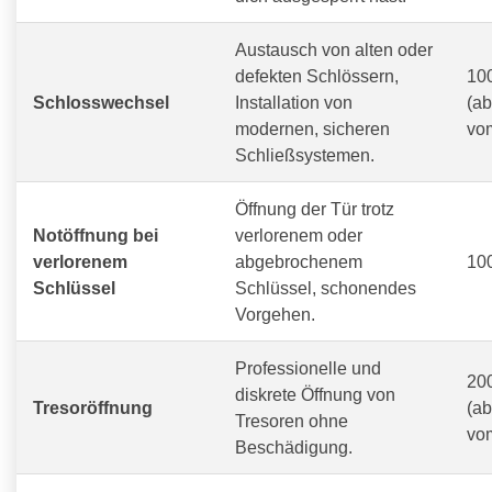
Austausch von alten oder
defekten Schlössern,
100
Schlosswechsel
Installation von
(a
modernen, sicheren
vo
Schließsystemen.
Öffnung der Tür trotz
Notöffnung bei
verlorenem oder
verlorenem
abgebrochenem
100
Schlüssel
Schlüssel, schonendes
Vorgehen.
Professionelle und
200
diskrete Öffnung von
Tresoröffnung
(a
Tresoren ohne
vom
Beschädigung.