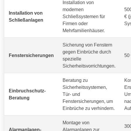
Installation von
modernen
500
Installation von
Schließsystemen für
€ (
Schließanlagen
Firmen oder
Sy
Mehrfamilienhäuser.
Sicherung von Fenstern
gegen Einbrüche durch
Fenstersicherungen
50 
spezielle
Sicherheitsvorrichtungen.
Beratung zu
Ko
Sicherheitssystemen,
Ers
Einbruchschutz-
Tür- und
Um
Beratung
Fenstersicherungen, um
na
Einbrüche zu verhindern.
Au
Montage von
300
Alarmanlagen-
Alarmanlagen zur