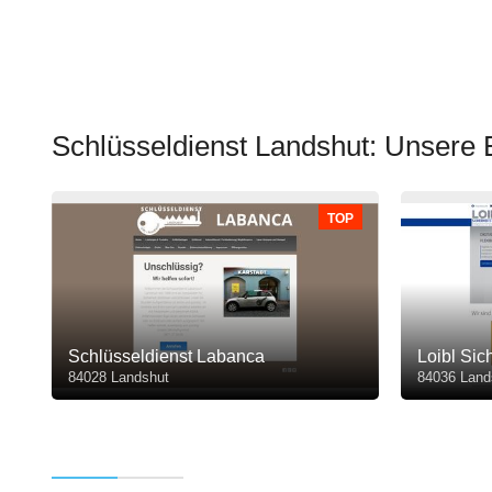
Schlüsseldienst Landshut: Unsere
TOP
Schlüsseldienst Labanca
Loibl Sic
84028 Landshut
84036 Land