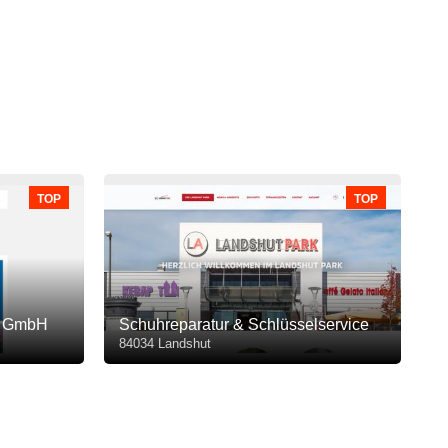
TOP
TOP
st GmbH
Schuhreparatur & Schlüsselservice
84034 Landshut