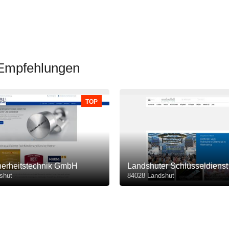
 Empfehlungen
TOP
herheitstechnik GmbH
Landshuter Schlüsseldien
shut
84028 Landshut